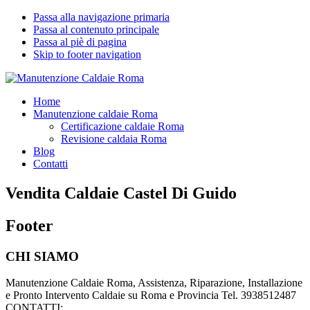
Passa alla navigazione primaria
Passa al contenuto principale
Passa al piè di pagina
Skip to footer navigation
Manutenzione Caldaie Roma
Pronto Intervento Caldaie Roma
Home
Manutenzione caldaie Roma
Certificazione caldaie Roma
Revisione caldaia Roma
Blog
Contatti
Vendita Caldaie Castel Di Guido
Footer
CHI SIAMO
Manutenzione Caldaie Roma, Assistenza, Riparazione, Installazione
e Pronto Intervento Caldaie su Roma e Provincia Tel. 3938512487
CONTATTI: