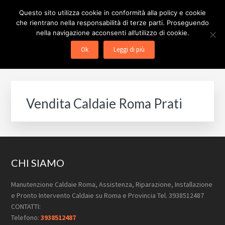
Passa
Passa
Skip
Questo sito utilizza cookie in conformità alla policy e cookie
al
al
to
che rientrano nella responsabilità di terze parti. Proseguendo
contenuto
piè
footer
nella navigazione acconsenti all’utilizzo di cookie.
MANUTENZIONE CALDAIE
Pronto Intervento Caldaie Roma
principale
di
navigation
Menu
Ok
Leggi di più
ROMA
pagina
Vendita Caldaie Roma Prati
Footer
CHI SIAMO
Manutenzione Caldaie Roma, Assistenza, Riparazione, Installazione
e Pronto Intervento Caldaie su Roma e Provincia Tel. 3938512487
CONTATTI:
Telefono:
3938512487