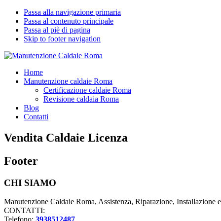
Passa alla navigazione primaria
Passa al contenuto principale
Passa al piè di pagina
Skip to footer navigation
Manutenzione Caldaie Roma
Pronto Intervento Caldaie Roma
Home
Manutenzione caldaie Roma
Certificazione caldaie Roma
Revisione caldaia Roma
Blog
Contatti
Vendita Caldaie Licenza
Footer
CHI SIAMO
Manutenzione Caldaie Roma, Assistenza, Riparazione, Installazione 
CONTATTI:
Telefono:
3938512487