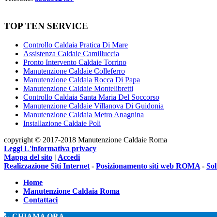
TOP TEN SERVICE
Controllo Caldaia Pratica Di Mare
Assistenza Caldaie Camilluccia
Pronto Intervento Caldaie Torrino
Manutenzione Caldaie Colleferro
Manutenzione Caldaia Rocca Di Papa
Manutenzione Caldaie Montelibretti
Controllo Caldaia Santa Maria Del Soccorso
Manutenzione Caldaie Villanova Di Guidonia
Manutenzione Caldaia Metro Anagnina
Installazione Caldaie Poli
copyright © 2017-2018 Manutenzione Caldaie Roma
Leggi L'informativa privacy
Mappa del sito
|
Accedi
Realizzazione Siti Internet
-
Posizionamento siti web ROMA
-
So
Home
Manutenzione Caldaia Roma
Contattaci
CHIAMA ORA