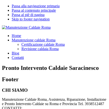
Passa alla navigazione primaria
Passa al contenuto principale
Passa al piè di pagina
Skip to footer navigation
Manutenzione Caldaie Roma
Pronto Intervento Caldaie Roma
Home
Manutenzione caldaie Roma
Certificazione caldaie Roma
Revisione caldaia Roma
Blog
Contatti
Pronto Intervento Caldaie Saracinesco
Footer
CHI SIAMO
Manutenzione Caldaie Roma, Assistenza, Riparazione, Installazione
e Pronto Intervento Caldaie su Roma e Provincia Tel. 3938512487
CONTATTI: