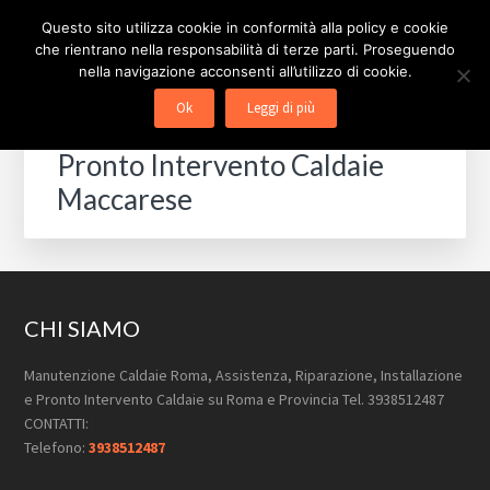
Passa
Passa
Passa
Skip
Questo sito utilizza cookie in conformità alla policy e cookie
alla
al
al
to
che rientrano nella responsabilità di terze parti. Proseguendo
navigazione
contenuto
piè
footer
nella navigazione acconsenti all’utilizzo di cookie.
MANUTENZIONE CALDAIE
Pronto Intervento Caldaie Roma
primaria
principale
di
navigation
Ok
Leggi di più
ROMA
pagina
Pronto Intervento Caldaie
Maccarese
Footer
CHI SIAMO
Manutenzione Caldaie Roma, Assistenza, Riparazione, Installazione
e Pronto Intervento Caldaie su Roma e Provincia Tel. 3938512487
CONTATTI:
Telefono:
3938512487