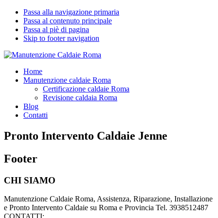
Passa alla navigazione primaria
Passa al contenuto principale
Passa al piè di pagina
Skip to footer navigation
Manutenzione Caldaie Roma
Pronto Intervento Caldaie Roma
Home
Manutenzione caldaie Roma
Certificazione caldaie Roma
Revisione caldaia Roma
Blog
Contatti
Pronto Intervento Caldaie Jenne
Footer
CHI SIAMO
Manutenzione Caldaie Roma, Assistenza, Riparazione, Installazione
e Pronto Intervento Caldaie su Roma e Provincia Tel. 3938512487
CONTATTI: