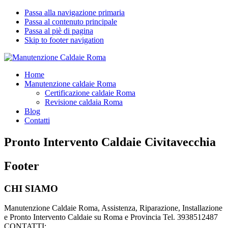
Passa alla navigazione primaria
Passa al contenuto principale
Passa al piè di pagina
Skip to footer navigation
Manutenzione Caldaie Roma
Pronto Intervento Caldaie Roma
Home
Manutenzione caldaie Roma
Certificazione caldaie Roma
Revisione caldaia Roma
Blog
Contatti
Pronto Intervento Caldaie Civitavecchia
Footer
CHI SIAMO
Manutenzione Caldaie Roma, Assistenza, Riparazione, Installazione
e Pronto Intervento Caldaie su Roma e Provincia Tel. 3938512487
CONTATTI: