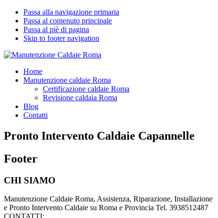
Passa alla navigazione primaria
Passa al contenuto principale
Passa al piè di pagina
Skip to footer navigation
Manutenzione Caldaie Roma
Pronto Intervento Caldaie Roma
Home
Manutenzione caldaie Roma
Certificazione caldaie Roma
Revisione caldaia Roma
Blog
Contatti
Pronto Intervento Caldaie Capannelle
Footer
CHI SIAMO
Manutenzione Caldaie Roma, Assistenza, Riparazione, Installazione
e Pronto Intervento Caldaie su Roma e Provincia Tel. 3938512487
CONTATTI: