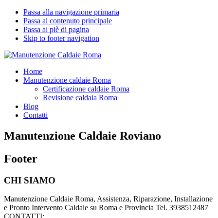
Passa alla navigazione primaria
Passa al contenuto principale
Passa al piè di pagina
Skip to footer navigation
Manutenzione Caldaie Roma
Pronto Intervento Caldaie Roma
Home
Manutenzione caldaie Roma
Certificazione caldaie Roma
Revisione caldaia Roma
Blog
Contatti
Manutenzione Caldaie Roviano
Footer
CHI SIAMO
Manutenzione Caldaie Roma, Assistenza, Riparazione, Installazione
e Pronto Intervento Caldaie su Roma e Provincia Tel. 3938512487
CONTATTI: