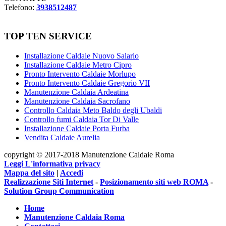
Telefono:
3938512487
TOP TEN SERVICE
Installazione Caldaie Nuovo Salario
Installazione Caldaie Metro Cipro
Pronto Intervento Caldaie Morlupo
Pronto Intervento Caldaie Gregorio VII
Manutenzione Caldaia Ardeatina
Manutenzione Caldaia Sacrofano
Controllo Caldaia Meto Baldo degli Ubaldi
Controllo fumi Caldaia Tor Di Valle
Installazione Caldaie Porta Furba
Vendita Caldaie Aurelia
copyright © 2017-2018 Manutenzione Caldaie Roma
Leggi L'informativa privacy
Mappa del sito
|
Accedi
Realizzazione Siti Internet
-
Posizionamento siti web ROMA
-
Solution Group Communication
Home
Manutenzione Caldaia Roma