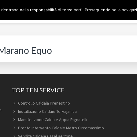
 rientrano nella responsabilità di terze parti. Proseguendo nella navigazio
Home
Man
DAIE ROMA
 Marano Equo
TOP TEN SERVICE
Controllo Caldaia Prenestino
a
Installazione Caldaie Torvajanica
Manutenzione Caldaie Appia Pignatelli
Pronto Intervento Caldaie Metro Circomassimo
Vendita Caldaie Casal Bertone