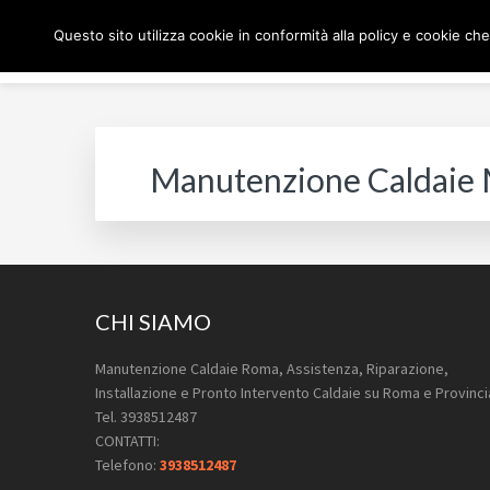
Passa
Passa
Passa
Skip
Questo sito utilizza cookie in conformità alla policy e cookie che
alla
al
al
to
navigazione
contenuto
piè
footer
MANUTENZIONE CAL
Pronto Intervento Caldaie Roma
primaria
principale
di
navigation
pagina
Manutenzione Caldaie
Footer
CHI SIAMO
Manutenzione Caldaie Roma, Assistenza, Riparazione,
Installazione e Pronto Intervento Caldaie su Roma e Provinci
Tel. 3938512487
CONTATTI:
Telefono:
3938512487