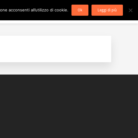
ne acconsenti all’utilizzo di cookie.
Ok
Leggi di più
utenzione caldaie Roma
Blog
Contatti