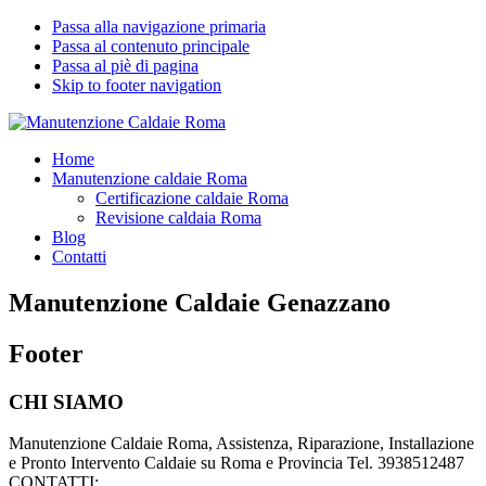
Passa alla navigazione primaria
Passa al contenuto principale
Passa al piè di pagina
Skip to footer navigation
Manutenzione Caldaie Roma
Pronto Intervento Caldaie Roma
Home
Manutenzione caldaie Roma
Certificazione caldaie Roma
Revisione caldaia Roma
Blog
Contatti
Manutenzione Caldaie Genazzano
Footer
CHI SIAMO
Manutenzione Caldaie Roma, Assistenza, Riparazione, Installazione
e Pronto Intervento Caldaie su Roma e Provincia Tel. 3938512487
CONTATTI: