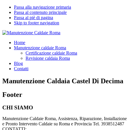
Passa alla navigazione primaria
Passa al contenuto principale
Passa al piè di pagina
Skip to footer navigation
Manutenzione Caldaie Roma
Pronto Intervento Caldaie Roma
Home
Manutenzione caldaie Roma
Certificazione caldaie Roma
Revisione caldaia Roma
Blog
Contatti
Manutenzione Caldaia Castel Di Decima
Footer
CHI SIAMO
Manutenzione Caldaie Roma, Assistenza, Riparazione, Installazione
e Pronto Intervento Caldaie su Roma e Provincia Tel. 3938512487
CONTATTI: