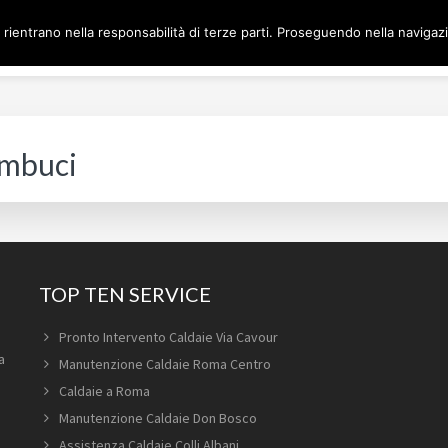
 rientrano nella responsabilità di terze parti. Proseguendo nella navigazio
Home
Man
DAIE ROMA
ambuci
TOP TEN SERVICE
Pronto Intervento Caldaie Via Cavour
a
Manutenzione Caldaie Roma Centro
Caldaie a Roma
Manutenzione Caldaie Don Bosco
Assistenza Caldaie Colli Albani