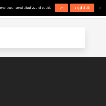
ne acconsenti all’utilizzo di cookie.
Ok
Leggi di più
utenzione caldaie Roma
Blog
Contatti