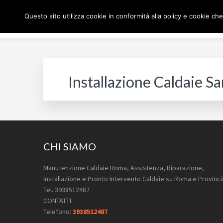
Passa
Passa
Passa
Skip
Questo sito utilizza cookie in conformità alla policy e cookie che
alla
al
al
to
navigazione
contenuto
piè
footer
MANUTENZIONE CAL
Pronto Intervento Caldaie Roma
primaria
principale
di
navigation
pagina
Installazione Caldaie S
Footer
CHI SIAMO
Manutenzione Caldaie Roma, Assistenza, Riparazione,
Installazione e Pronto Intervento Caldaie su Roma e Provinci
Tel. 3938512487
CONTATTI:
Telefono:
3938512487