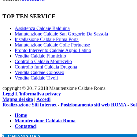
TOP TEN SERVICE
Assistenza Caldaie Balduina
Manutenzione Caldaie San Gregorio Da Sassola
Installazione Caldaie Prima Porta
Manutenzione Caldaie Colle Portuense
Pronto Intervento Caldaie Appio Latino
Vendita Caldaie Fiumicino
Controllo Caldaia Montecelio
Controllo fumi Caldaia Dragona
Vendita Caldaie Colosseo
Vendita Caldaie Tivoli
copyright © 2017-2018 Manutenzione Caldaie Roma
Leggi L'informativa privacy
Mappa del sito
|
Accedi
Realizzazione Siti Internet
-
Posizionamento siti web ROMA
-
So
Home
Manutenzione Caldaia Roma
Contattaci
CHIAMA ORA