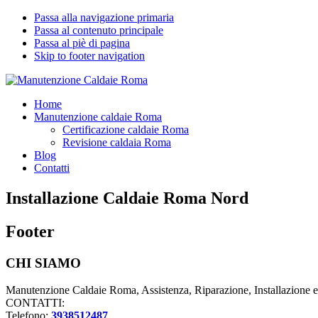
Passa alla navigazione primaria
Passa al contenuto principale
Passa al piè di pagina
Skip to footer navigation
Manutenzione Caldaie Roma
Pronto Intervento Caldaie Roma
Home
Manutenzione caldaie Roma
Certificazione caldaie Roma
Revisione caldaia Roma
Blog
Contatti
Installazione Caldaie Roma Nord
Footer
CHI SIAMO
Manutenzione Caldaie Roma, Assistenza, Riparazione, Installazione 
CONTATTI:
Telefono:
3938512487