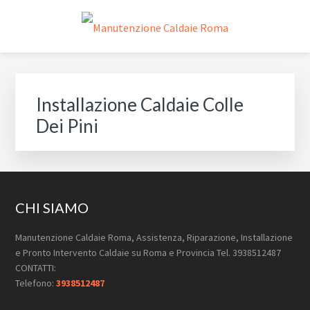
Passa
Passa
Passa
Skip
alla
al
al
to
navigazione
contenuto
piè
footer
MANUTENZIONE CALDAIE
Pronto Intervento Caldaie Roma
primaria
principale
di
navigation
ROMA
pagina
Installazione Caldaie Colle
Dei Pini
Footer
CHI SIAMO
Manutenzione Caldaie Roma, Assistenza, Riparazione, Installazione
e Pronto Intervento Caldaie su Roma e Provincia Tel. 3938512487
CONTATTI:
Telefono:
3938512487