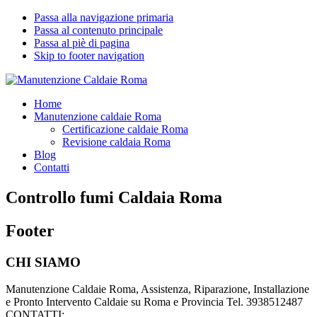
Passa alla navigazione primaria
Passa al contenuto principale
Passa al piè di pagina
Skip to footer navigation
Manutenzione Caldaie Roma
Pronto Intervento Caldaie Roma
Home
Manutenzione caldaie Roma
Certificazione caldaie Roma
Revisione caldaia Roma
Blog
Contatti
Controllo fumi Caldaia Roma
Footer
CHI SIAMO
Manutenzione Caldaie Roma, Assistenza, Riparazione, Installazione
e Pronto Intervento Caldaie su Roma e Provincia Tel. 3938512487
CONTATTI: