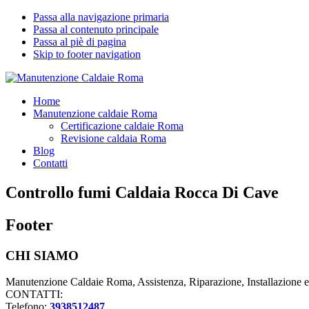
Passa alla navigazione primaria
Passa al contenuto principale
Passa al piè di pagina
Skip to footer navigation
Manutenzione Caldaie Roma
Pronto Intervento Caldaie Roma
Home
Manutenzione caldaie Roma
Certificazione caldaie Roma
Revisione caldaia Roma
Blog
Contatti
Controllo fumi Caldaia Rocca Di Cave
Footer
CHI SIAMO
Manutenzione Caldaie Roma, Assistenza, Riparazione, Installazione 
CONTATTI:
Telefono:
3938512487