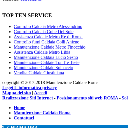
TOP TEN SERVICE
Controllo Caldaia Metro Alessandrino
Controllo Caldaia Colle Del Sole
Assistenza Caldaie Metro Re di Roma
Controllo fumi Caldaia Colli Aniene
Manutenzione Caldaie Metro Finocchio
Assistenza Caldaie Metro Libia
Manutenzione Caldaia Lucio Sestio
Manutenzione Caldaie Tor Tre Teste
Manutenzione Caldaie Spinaceto
Vendita Caldaie Giustiniana
copyright © 2017-2018 Manutenzione Caldaie Roma
Leggi L'informativa privacy
Mappa del sito
|
Accedi
Realizzazione Siti Internet
-
Posizionamento siti web ROMA
-
So
Home
Manutenzione Caldaia Roma
Contattaci
CHIAMA ORA