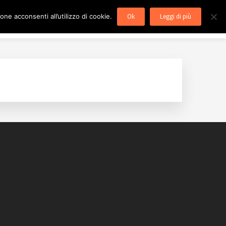
ne acconsenti all’utilizzo di cookie.
Ok
Leggi di più
utenzione caldaie Roma
Blog
Contatti