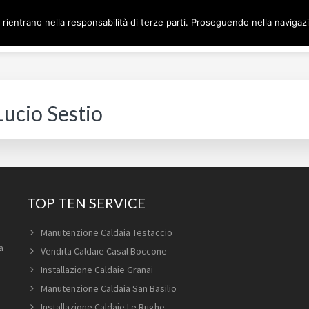
 rientrano nella responsabilità di terze parti. Proseguendo nella navigazio
Home
Man
DAIE ROMA
Lucio Sestio
TOP TEN SERVICE
Manutenzione Caldaia Testaccio
a
Vendita Caldaie Casal Boccone
Installazione Caldaie Granai
Manutenzione Caldaia San Basilio
Installazione Caldaie Le Rughe