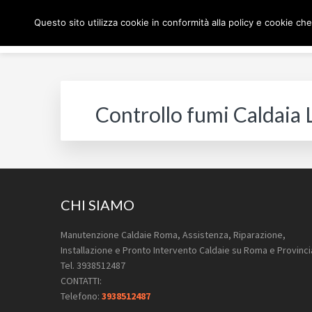
Passa
Passa
Passa
Skip
Questo sito utilizza cookie in conformità alla policy e cookie che
alla
al
al
to
navigazione
contenuto
piè
footer
MANUTENZIONE CAL
Pronto Intervento Caldaie Roma
primaria
principale
di
navigation
pagina
Controllo fumi Caldaia 
Footer
CHI SIAMO
Manutenzione Caldaie Roma, Assistenza, Riparazione,
Installazione e Pronto Intervento Caldaie su Roma e Provinci
Tel. 3938512487
CONTATTI:
Telefono:
3938512487