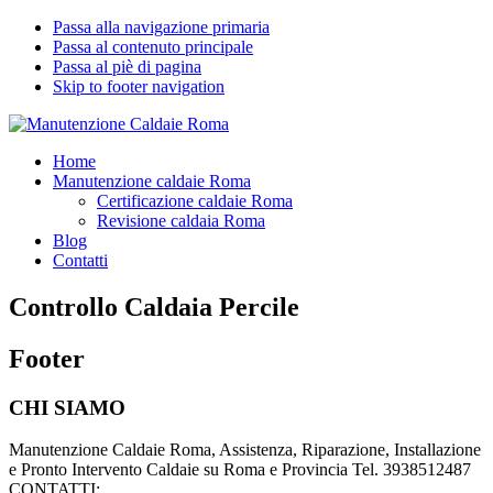
Passa alla navigazione primaria
Passa al contenuto principale
Passa al piè di pagina
Skip to footer navigation
Manutenzione Caldaie Roma
Pronto Intervento Caldaie Roma
Home
Manutenzione caldaie Roma
Certificazione caldaie Roma
Revisione caldaia Roma
Blog
Contatti
Controllo Caldaia Percile
Footer
CHI SIAMO
Manutenzione Caldaie Roma, Assistenza, Riparazione, Installazione
e Pronto Intervento Caldaie su Roma e Provincia Tel. 3938512487
CONTATTI: