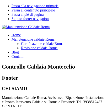
Passa alla navigazione primaria
Passa al contenuto principale
Passa al piè di pagina
Skip to footer navigation
Manutenzione Caldaie Roma
Pronto Intervento Caldaie Roma
Home
Manutenzione caldaie Roma
Certificazione caldaie Roma
Revisione caldaia Roma
Blog
Contatti
Controllo Caldaia Montecelio
Footer
CHI SIAMO
Manutenzione Caldaie Roma, Assistenza, Riparazione, Installazione
e Pronto Intervento Caldaie su Roma e Provincia Tel. 3938512487
CONTATTI: