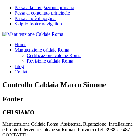
Passa alla navigazione primaria
Passa al contenuto principale
Passa al piè di pagina
Skip to footer navigation
Manutenzione Caldaie Roma
Pronto Intervento Caldaie Roma
Home
Manutenzione caldaie Roma
Certificazione caldaie Roma
Revisione caldaia Roma
Blog
Contatti
Controllo Caldaia Marco Simone
Footer
CHI SIAMO
Manutenzione Caldaie Roma, Assistenza, Riparazione, Installazione
e Pronto Intervento Caldaie su Roma e Provincia Tel. 3938512487
CONTATTI: